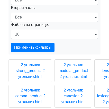
Вторая часть:
Файлов на странице:
Применить фильтры
2 угольник
2 угольник
2
strong_product 2
modular_product
tens
угольник.html
2 угольник.html
уг
2 угольник
2 угольник
2
corona_product 2
cartesian 2
lexico
угольник.html
угольник.html
2 у