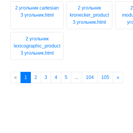
2 угольник cartesian
2 угольник
2
3 угольник.html
kronecker_product
modu
3 угольник.html
уг
2 угольник
lexicographic_product
3 угольник.html
(current)
Next
«
1
2
3
4
5
...
104
105
»